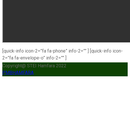
[quick-info icon-2=”fa fa-phone” info-2=”” ] [quick-info icon-
2=”fa fa-envelope-o” info-2=”” ]
Copyright@ STEI Hamfara 2022
slot777
PMBHAMFARA
slot scatter hitam
https://protuning.id/
https://ptnobelindonesia.com/
https://ijazah.pkbm.id/
https://okegas.id/
https://dukcapil.selumakab.go.id/
sultan69
joker123