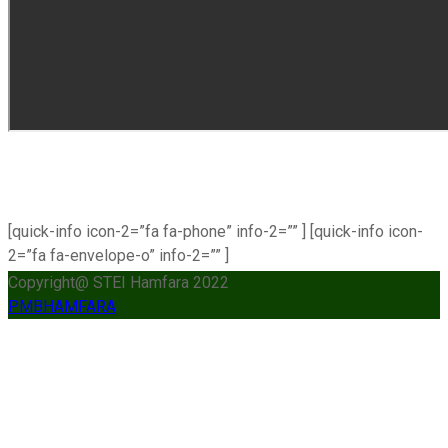
[quick-info icon-2=”fa fa-phone” info-2=”” ] [quick-info icon-
2=”fa fa-envelope-o” info-2=”” ]
Copyright@ STEI Hamfara 2022
slot777
PMBHAMFARA
slot scatter hitam
https://protuning.id/
https://ptnobelindonesia.com/
https://ijazah.pkbm.id/
https://okegas.id/
https://dukcapil.selumakab.go.id/