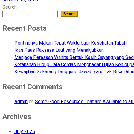
Search
Search
Recent Posts
Pentingnya Makan Tepat Waktu bagi Kesehatan Tubuh
Ikan Paus Raksasa Laut yang Menakjubkan
Menjaga Perasaan Wanita Bentuk Kasih Sayang yang Se
Ketahanan Hidup Cara Cerdas Menghadapi Ujian Kehidup
Kewajiban Sekarang Tanggung Jawab yang Tak Bisa Ditu
Recent Comments
Admin
on
Some Good Resources That are Available to all
Archives
July 2025